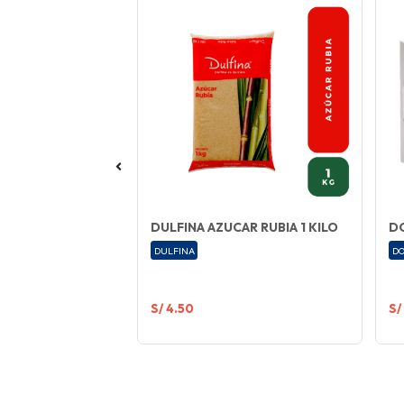
 GRANEL X 1 KILO
DULFINA AZUCAR RUBIA 1 KILO
DO
DULFINA
DO
S/ 4.50
S/