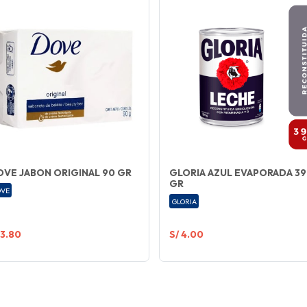
VE JABON ORIGINAL 90 GR
GLORIA AZUL EVAPORADA 3
GR
VE
GLORIA
 3.80
S/ 4.00