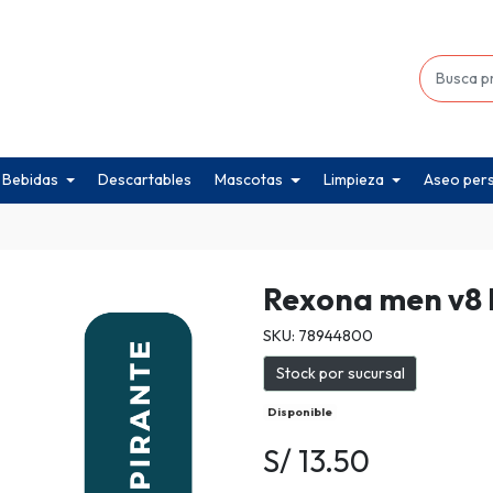
Bebidas
Descartables
Mascotas
Limpieza
Aseo per
Rexona men v8
SKU: 78944800
Stock por sucursal
Disponible
S/ 13.50