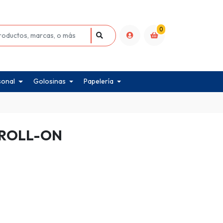
0
sonal
Golosinas
Papelería
 ROLL-ON