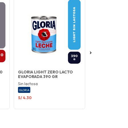
90
GLORIA LIGHT ZERO LACTO
SUAVITEL PRIMA
EVAPORADA 390 GR
180 ML
Sin lactosa
SUAVITEL
GLORIA
S/ 4.30
S/ 2.80