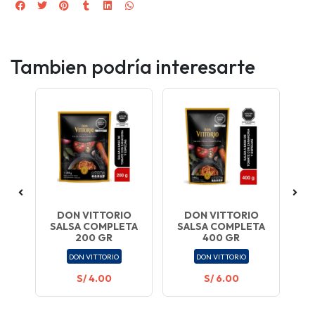
Tambien podría interesarte
 GR
DON VITTORIO
DON VITTORIO
SALSA COMPLETA
SALSA COMPLETA
200 GR
400 GR
DON VITTORIO
DON VITTORIO
S/ 4.00
S/ 6.00