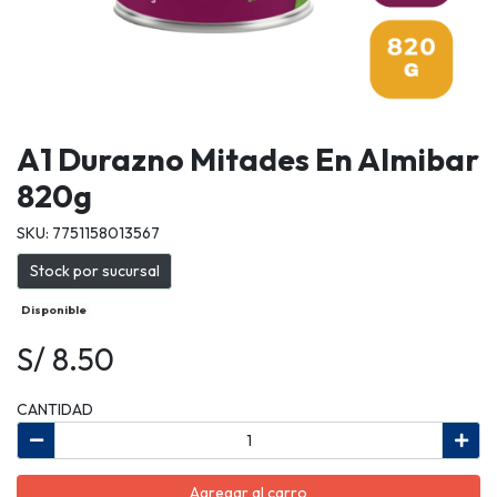
A1 Durazno Mitades En Almibar
820g
SKU: 7751158013567
Stock por sucursal
Disponible
S/ 8.50
CANTIDAD
Agregar al carro