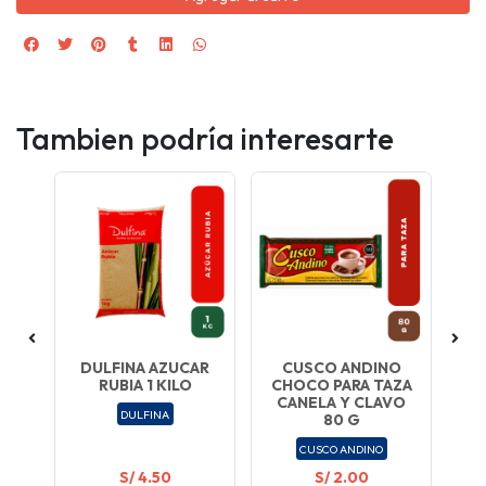
Tambien podría interesarte
DULFINA AZUCAR
CUSCO ANDINO
JA
RUBIA 1 KILO
CHOCO PARA TAZA
SP
CANELA Y CLAVO
DULFINA
80 G
CUSCO ANDINO
S/ 4.50
S/ 2.00