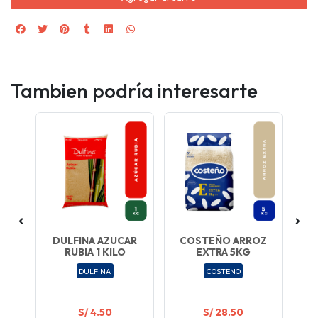
Tambien podría interesarte
LO
DULFINA AZUCAR
COSTEÑO ARROZ
S
RUBIA 1 KILO
EXTRA 5KG
CH
A
C
DULFINA
COSTEÑO
S/ 4.50
S/ 28.50