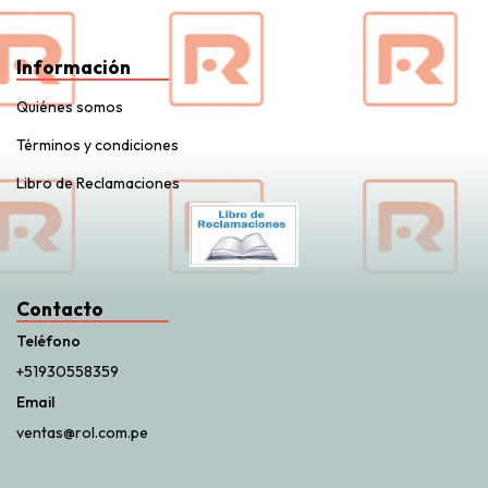
Información
Quiénes somos
Términos y condiciones
Libro de Reclamaciones
Contacto
Teléfono
+51930558359
Email
ventas@rol.com.pe