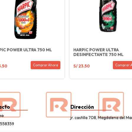
PIC POWER ULTRA 750 ML
HARPIC POWER ULTRA
DESINFECTANTE 750 ML
Comprar Ahora
Comprar 
3.50
S/ 23.50
acto
Dirección
no
jr. castilla 708, Magdalena del Ma
0558359