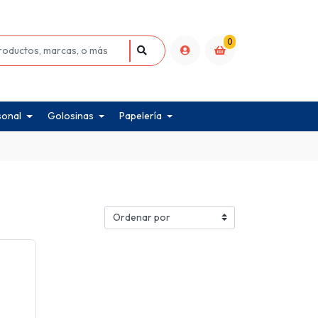
0
sonal
Golosinas
Papelería