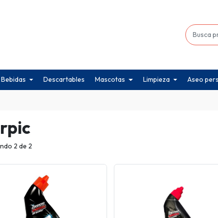
Bebidas
Descartables
Mascotas
Limpieza
Aseo per
rpic
ndo 2 de 2