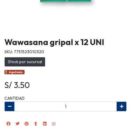
Wawasana gripal x 12 UNI
SKU: 7751523010320
Stock por sucursal
Agotado.
S/ 3.50
CANTIDAD