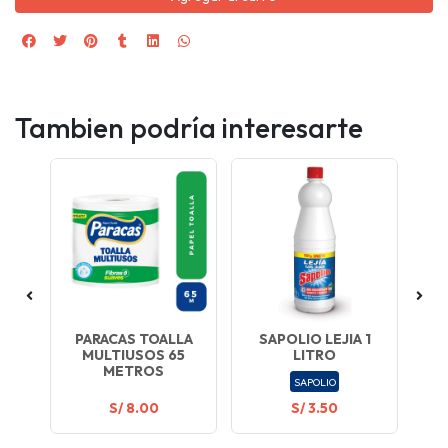
Tambien podría interesarte
TE
PARACAS TOALLA
SAPOLIO LEJIA 1
J
3U
MULTIUSOS 65
LITRO
D
METROS
SAPOLIO
S/ 8.00
S/ 3.50