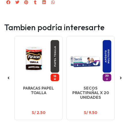
Tambien podría interesarte
UM
PARACAS PAPEL
SECOS
S
4
TOALLA
PRACTIPAÑAL X 20
PA
UNIDADES
S/ 2.50
S/ 9.50