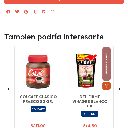
Tambien podría interesarte
RA
COLCAFE CLASICO
DEL FIRME
Y
FRASCO 50 GR.
VINAGRE BLANCO
D
DE
1.1L
COLCAFE
DEL FIRME
S/ 11.00
S/ 4.50