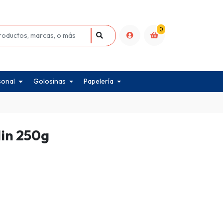
0
sonal
Golosinas
Papelería
lin 250g