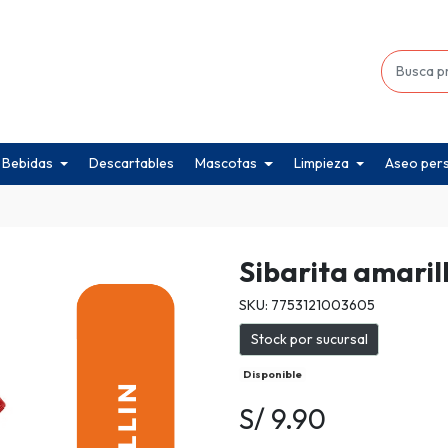
Bebidas
Descartables
Mascotas
Limpieza
Aseo per
Sibarita amaril
SKU: 7753121003605
Stock por sucursal
Disponible
S/ 9.90