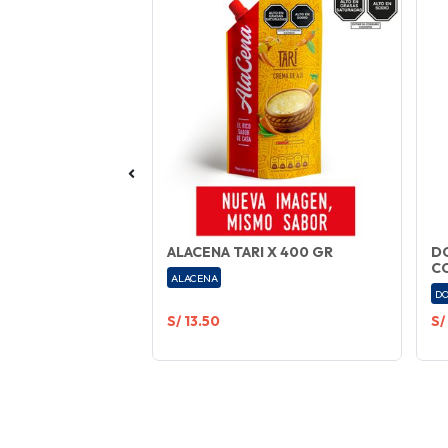
NCAINA 400 GR
ALACENA TARI X 400 GR
DO
C
ALACENA
DO
S/ 13.50
S/