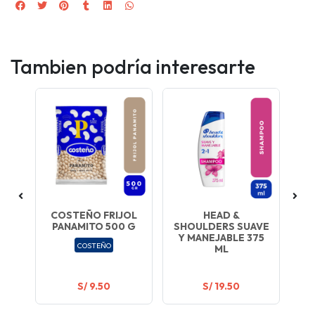
Tambien podría interesarte
COSTEÑO FRIJOL
HEAD &
CO
PANAMITO 500 G
SHOULDERS SUAVE
V
Y MANEJABLE 375
COSTEÑO
ML
S/ 9.50
S/ 19.50