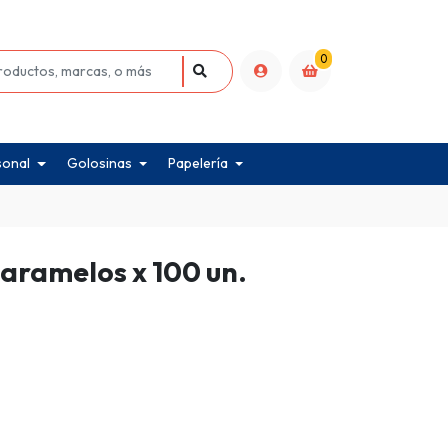
0
sonal
Golosinas
Papelería
caramelos x 100 un.