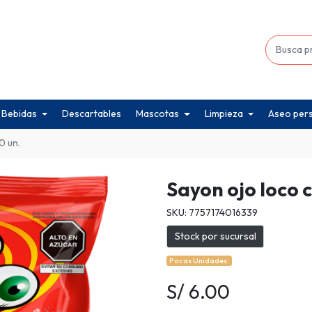
Bebidas
Descartables
Mascotas
Limpieza
Aseo per
0 un.
Sayon ojo loco 
SKU: 7757174016339
Stock por sucursal
Pocas Unidades.
S/ 6.00