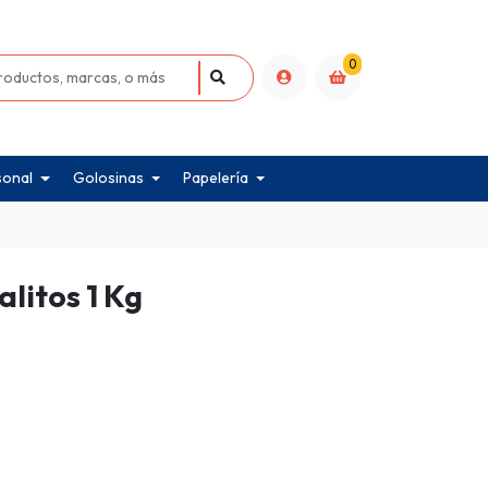
0
sonal
Golosinas
Papelería
litos 1 Kg