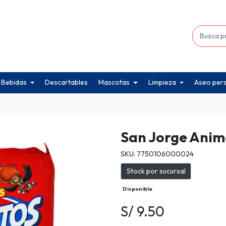
Bebidas
Descartables
Mascotas
Limpieza
Aseo per
San Jorge Anima
SKU: 7750106000024
Stock por sucursal
Disponible
S/ 9.50