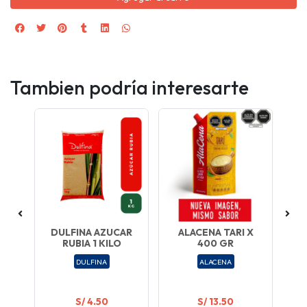
Tambien podría interesarte
 1
DULFINA AZUCAR
ALACENA TARI X
RUBIA 1 KILO
400 GR
CH
C
DULFINA
ALACENA
S/ 4.50
S/ 13.50