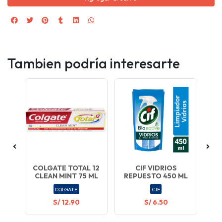
Tambien podría interesarte
GEL
COLGATE TOTAL 12
CIF VIDRIOS
CO
CLEAN MINT 75 ML
REPUESTO 450 ML
COLGATE
CIF
S/ 12.90
S/ 6.50