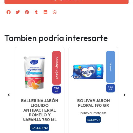
Tambien podría interesarte
 12
BALLERINA JABÓN
BOLIVAR JABON
CO
 ML
LIQUIDO
FLORAL 190 GR
CL
ANTIBACTERIAL
nueva imagen
POMELO Y
NARANJA 750 ML
BOLIVAR
BALLERINA