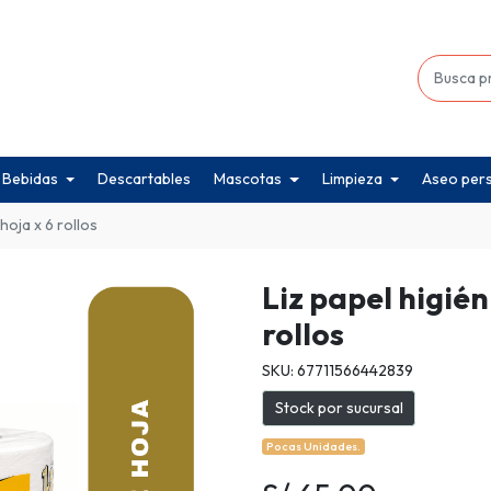
Bebidas
Descartables
Mascotas
Limpieza
Aseo per
 hoja x 6 rollos
Liz papel higién
rollos
SKU: 67711566442839
Stock por sucursal
Pocas Unidades.