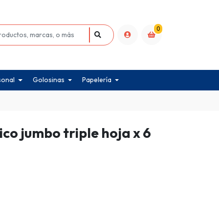
0
sonal
Golosinas
Papelería
ico jumbo triple hoja x 6