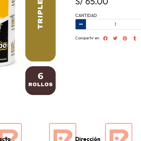
S/ 65.00
CANTIDAD
Compartir en:
acto
Dirección