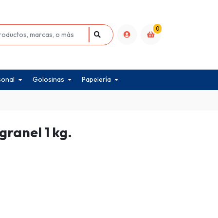
0
sonal
Golosinas
Papelería
granel 1 kg.