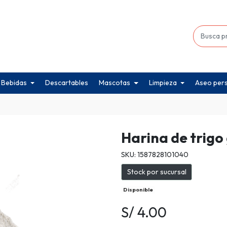
Bebidas
Descartables
Mascotas
Limpieza
Aseo per
Harina de trigo 
SKU: 1587828101040
Stock por sucursal
Disponible
S/ 4.00