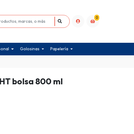
0
sonal
Golosinas
Papelería
UHT bolsa 800 ml