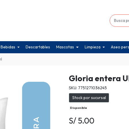
Bebidas
Descartables
Mascotas
Limpieza
Aseo per
ml
Gloria entera 
SKU: 7751271036245
Stock por sucursal
Disponible
S/ 5.00