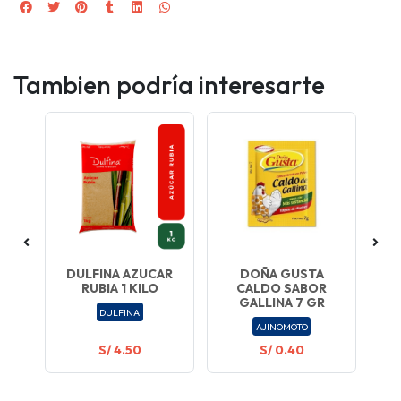
Tambien podría interesarte
1
DULFINA AZUCAR
DOÑA GUSTA
C
RUBIA 1 KILO
CALDO SABOR
GALLINA 7 GR
DULFINA
AJINOMOTO
S/ 4.50
S/ 0.40