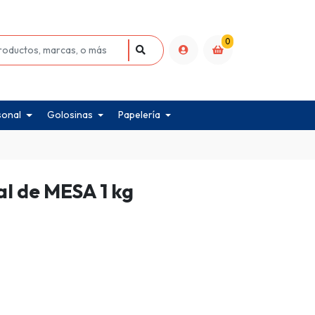
0
sonal
Golosinas
Papelería
l de MESA 1 kg