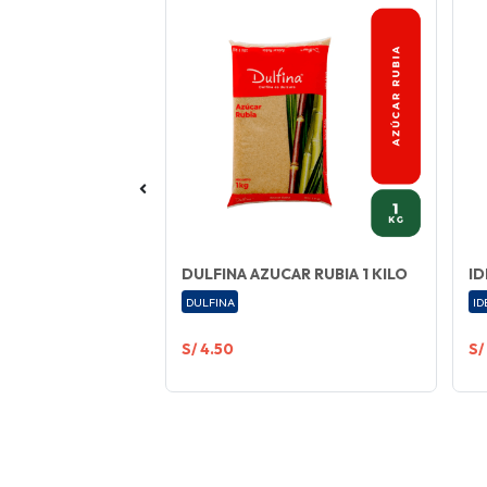
1 KILO
DULFINA AZUCAR RUBIA 1 KILO
ID
DULFINA
ID
S/ 4.50
S/