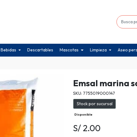
Bebidas
Descartables
Mascotas
Limpieza
Aseo per
Emsal marina sa
SKU: 7755019000147
Stock por sucursal
Disponible
S/ 2.00