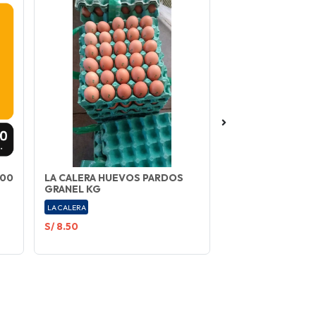
500
LA CALERA HUEVOS PARDOS
DON VITTORIO F
GRANEL KG
500 GR
LA CALERA
DON VITTORIO
S/ 8.50
S/ 4.00