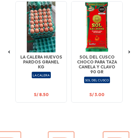
N
LA CALERA HUEVOS
SOL DEL CUSCO
PARDOS GRANEL
CHOCO PARA TAZA
E
KG
CANELA Y CLAVO
90 GR
LA CALERA
SOL DEL CUSCO
S/ 8.50
S/ 3.00