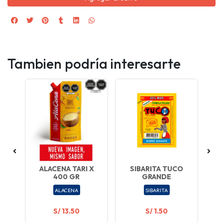
Tambien podría interesarte
A
ALACENA TARI X
SIBARITA TUCO
U
LO
400 GR
GRANDE
S
V
ALACENA
SIBARITA
S/ 13.50
S/ 1.50