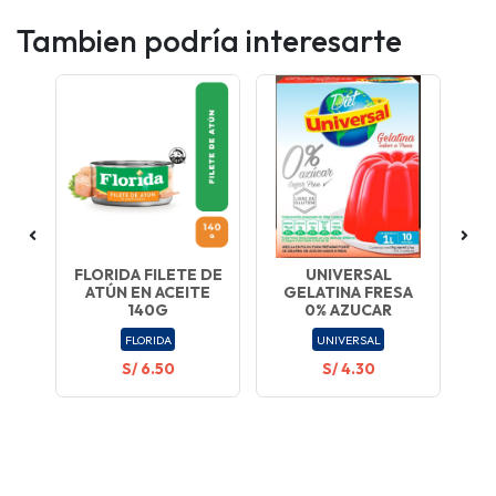
Tambien podría interesarte
FLORIDA FILETE DE
UNIVERSAL
ÚN
ATÚN EN ACEITE
GELATINA FRESA
M
140G
0% AZUCAR
S
FLORIDA
UNIVERSAL
S/ 6.50
S/ 4.30