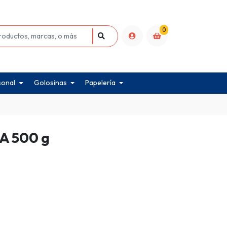
0
sonal
Golosinas
Papelería
A 500 g