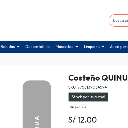
Bebidas
Descartables
Mascotas
Limpieza
Aseo per
Costeño QUINU
SKU: 7755139054594
Stock por sucursal
Disponible
S/ 12.00