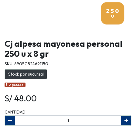
Cj alpesa mayonesa personal
250 u x 8 gr
SKU: 69050824691150
Stock por sucursal
Agotado.
S/ 48.00
CANTIDAD