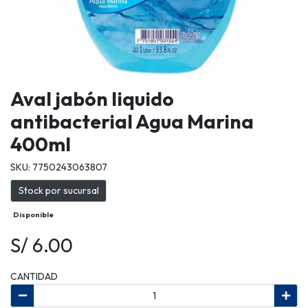
Aval jabón liquido
antibacterial Agua Marina
400ml
SKU: 7750243063807
Stock por sucursal
Disponible
S/ 6.00
CANTIDAD