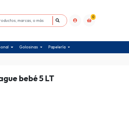
0
sonal
Golosinas
Papelería
ague bebé 5 LT