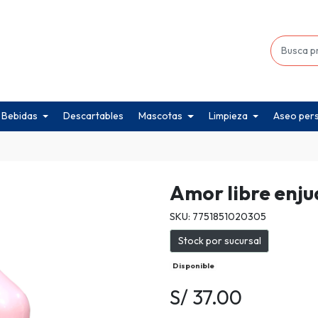
Bebidas
Descartables
Mascotas
Limpieza
Aseo per
Amor libre enju
SKU: 7751851020305
Stock por sucursal
Disponible
S/ 37.00