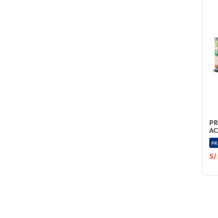
PR
AC
PR
S/